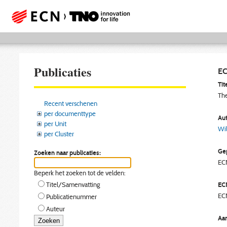
Publicaties
EC
Tite
The
Recent verschenen
per documenttype
Aut
per Unit
Wil
per Cluster
Gep
Zoeken naar publicaties:
EC
Beperk het zoeken tot de velden:
EC
Titel/Samenvatting
EC
Publicatienummer
Auteur
Aan