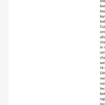
toe
be
beo
ka
bel
Eu
onw
afv
che
In 
om
che
we
14 
Dit
van
van
te
bet
rap
ins