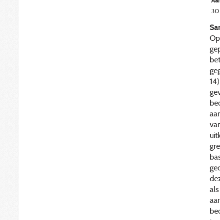
Aan
30
Sa
Op 
gep
bet
ge
14)
ge
be
aa
van
ui
gre
bas
ge
de
als
aan
be