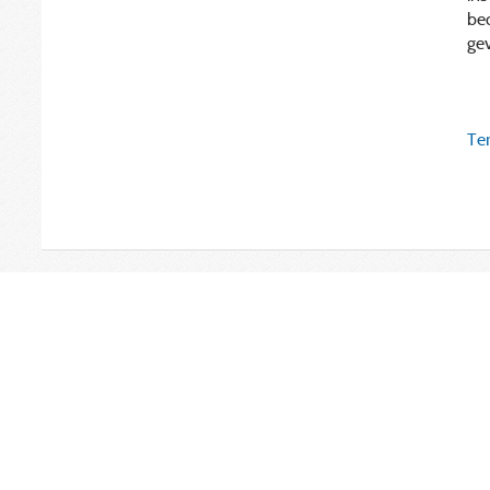
be
gev
Ter