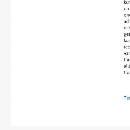
ku
om
on
ac
dië
gez
la
rec
van
th
all
Co
Ter