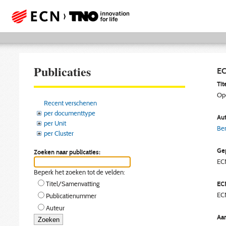
Publicaties
EC
Tite
Op
Recent verschenen
per documenttype
Aut
per Unit
Ben
per Cluster
Gep
Zoeken naar publicaties:
EC
Beperk het zoeken tot de velden:
EC
Titel/Samenvatting
EC
Publicatienummer
Auteur
Aan