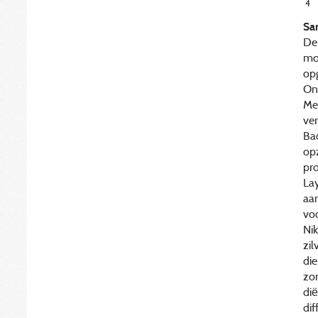
4
Sa
De
mo
opg
On
Me
ve
Ba
op
pr
La
aa
vo
Nik
zi
die
zo
di
di