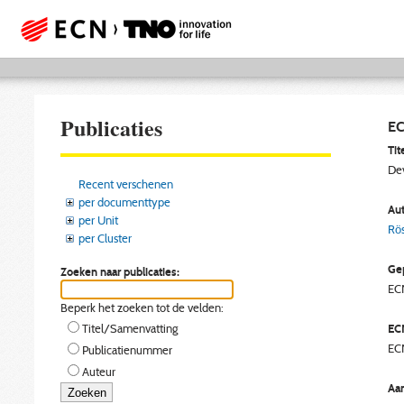
Publicaties
EC
Tite
Dev
Recent verschenen
per documenttype
Aut
per Unit
Rös
per Cluster
Gep
Zoeken naar publicaties:
EC
Beperk het zoeken tot de velden:
EC
Titel/Samenvatting
EC
Publicatienummer
Auteur
Aan