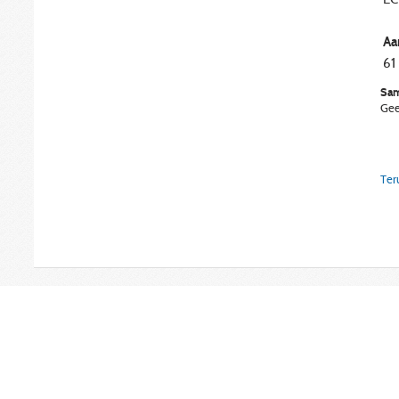
Aa
61
Sam
Gee
Ter