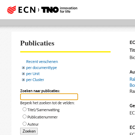
Publicaties
EC
Tit
Bi
Recent verschenen
per documenttype
Aut
per Unit
Ra
per Cluster
Bos
Zoeken naar publicaties:
Ra
Beperk het zoeken tot de velden:
Ge
Titel/Samenvatting
E
Publicatienummer
Auteur
EC
EC