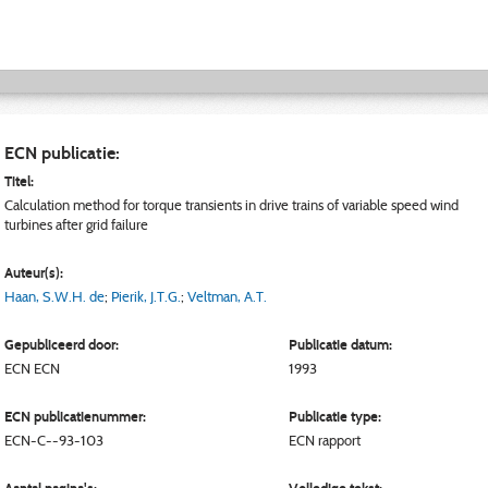
ECN publicatie:
Titel:
Calculation method for torque transients in drive trains of variable speed wind
turbines after grid failure
Auteur(s):
Haan, S.W.H. de
;
Pierik, J.T.G.
;
Veltman, A.T.
Gepubliceerd door:
Publicatie datum:
ECN
ECN
1993
ECN publicatienummer:
Publicatie type:
ECN-C--93-103
ECN rapport