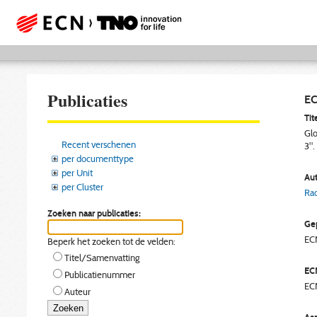
Publicaties
EC
Tite
Glo
Recent verschenen
3".
per documenttype
per Unit
Aut
per Cluster
Ra
Zoeken naar publicaties:
Gep
EC
Beperk het zoeken tot de velden:
Titel/Samenvatting
EC
Publicatienummer
EC
Auteur