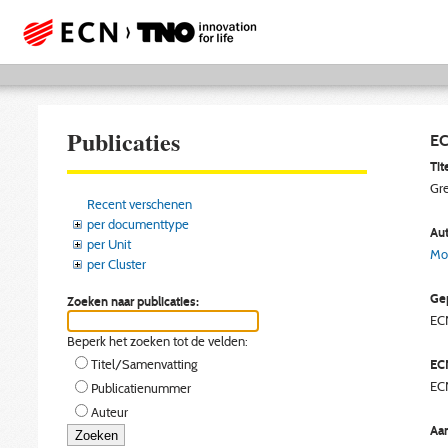
Publicaties
EC
Tite
Gre
Recent verschenen
per documenttype
Aut
per Unit
Moz
per Cluster
Gep
Zoeken naar publicaties:
EC
Beperk het zoeken tot de velden:
EC
Titel/Samenvatting
EC
Publicatienummer
Auteur
Aan