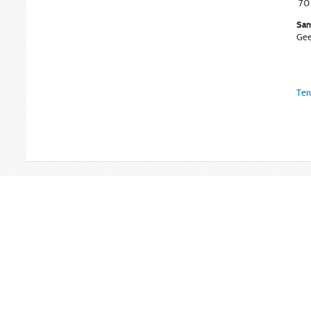
70
Sam
Gee
Ter