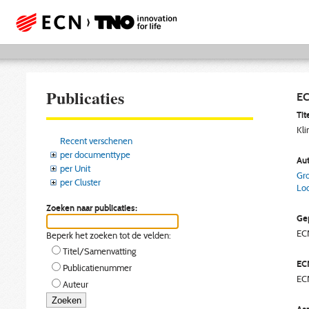
Publicaties
EC
Tite
Kli
Recent verschenen
per documenttype
Aut
per Unit
Gro
per Cluster
Loo
Zoeken naar publicaties:
Gep
EC
Beperk het zoeken tot de velden:
Titel/Samenvatting
EC
Publicatienummer
EC
Auteur