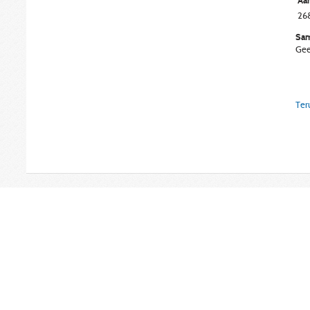
Aan
26
Sam
Gee
Ter