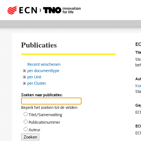
Publicaties
EC
Tite
Str
Recent verschenen
be
per documenttype
per Unit
Aut
per Cluster
Koe
Sta
Zoeken naar publicaties:
Gep
Beperk het zoeken tot de velden:
EC
Titel/Samenvatting
Publicatienummer
EC
Auteur
EC