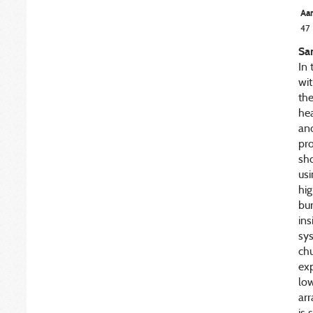
Aan
47
Sa
In 
wit
the
he
and
pr
sho
usi
hig
bur
ins
sys
chu
exp
low
arr
is 