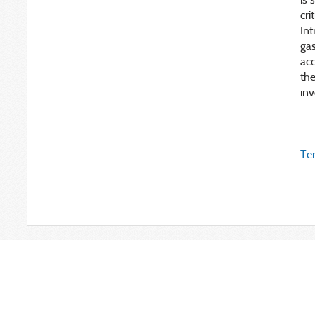
cri
Int
ga
acc
the
inv
Ter