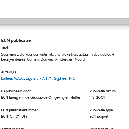
ECN publicatie:
Titel:
Scenariostudie voor een optimale energie-infrastructuur in deelgebied 4
bedrijventerrein Cornelis Douwes, Amsterdam-Noord
Auteur(s):
Lafleur, M.C.C.
;
Ligthart, F.A.T.M.
;
Sijpheer, N.C.
Gepubliceerd door:
Publicatie datum:
ECN
Energie in de Gebouwde Omgeving en Netten
1-2-2001
ECN publicatienummer:
Publicatie type:
ECN-C--01-016
ECN rapport