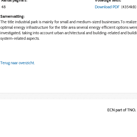
Aantal pagina's:
Volledige tekst:
48
Download PDF
(4354kB)
Samenvatting:
The title industrial park is mainly for small and medium-sized businesses.To realize
optimal energy infrastructure for the title area several energy efficient options wer
investigated, taking into account urban architectural and building-related and build
system-related aspects.
Terug naar overzicht.
ECN part of TNO, 