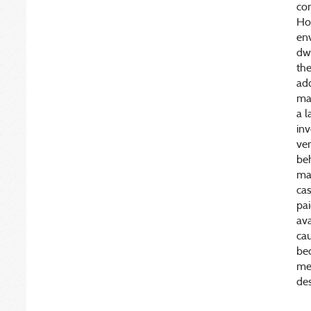
con
How
env
dwe
the
add
maj
a l
inv
ven
be
man
cas
pai
ava
cau
bec
mea
des