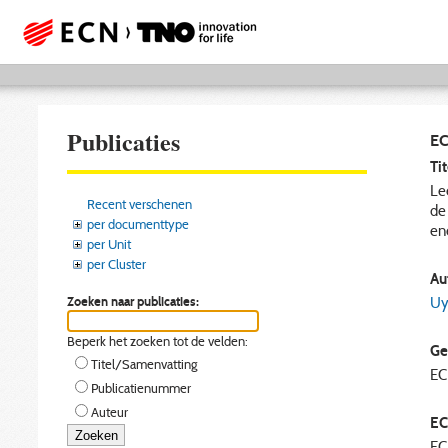
Publicaties
EC
Tit
Le
Recent verschenen
de
per documenttype
en
per Unit
per Cluster
Aut
Zoeken naar publicaties:
Uy
Beperk het zoeken tot de velden:
Ge
Titel/Samenvatting
E
Publicatienummer
Auteur
EC
EC