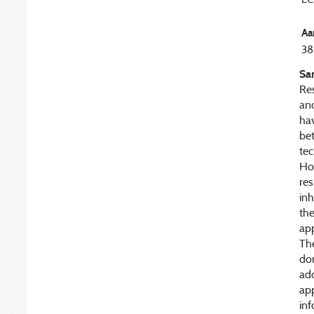
Aa
38
Sa
Res
and
hav
bet
tec
How
res
inh
the
app
The
do
add
app
inf