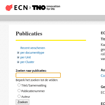
Publicaties
EC
Tit
Ka
Recent verschenen
ge
per documenttype
ro
per Unit
va
per Cluster
Aut
Zoeken naar publicaties:
Co
Beperk het zoeken tot de velden:
Titel/Samenvatting
Ge
Publicatienummer
E
Auteur
EC