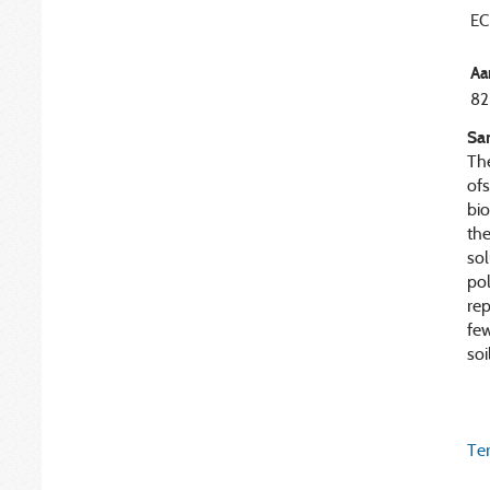
EC
Aa
82
Sa
The
ofs
bio
the
sol
pol
rep
few
soi
Ter