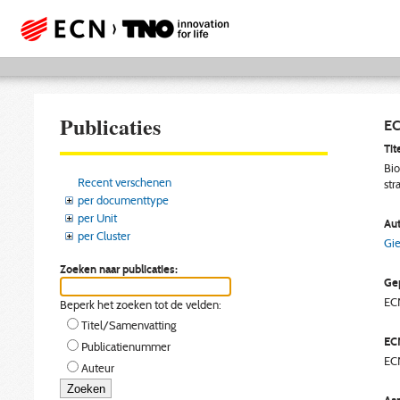
Publicaties
EC
Tite
Bio
Recent verschenen
str
per documenttype
per Unit
Aut
per Cluster
Gie
Zoeken naar publicaties:
Gep
EC
Beperk het zoeken tot de velden:
Titel/Samenvatting
EC
Publicatienummer
EC
Auteur