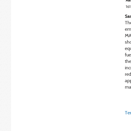
Aan
161
Sa
Th
emi
MA
sh
equ
fue
the
in
red
app
mar
Ter