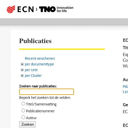
Publicaties
EC
Tit
Ex
Recent verschenen
Co
per documenttype
Wa
per Unit
per Cluster
Aut
Zoeken naar publicaties:
Pal
Lyc
Beperk het zoeken tot de velden:
Titel/Samenvatting
Ge
Publicatienummer
E
Auteur
EC