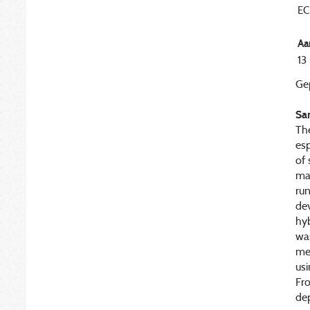
EC
Aa
13
Gep
Sa
The
esp
of 
mar
run
dev
hyb
was
me
usi
Fr
de