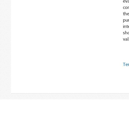
eva
co
th
pur
in
sh
val
Ter