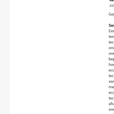
Aan
25
Gep
Sa
Ee
te
tec
on
ove
bep
ho
ec
tec
va
me
eco
tec
afs
voo