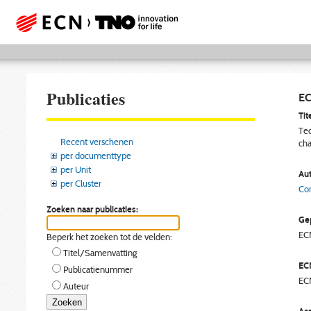
Publicaties
EC
Tite
Tec
Recent verschenen
ch
per documenttype
per Unit
Aut
per Cluster
Con
Zoeken naar publicaties:
Gep
EC
Beperk het zoeken tot de velden:
Titel/Samenvatting
EC
Publicatienummer
EC
Auteur