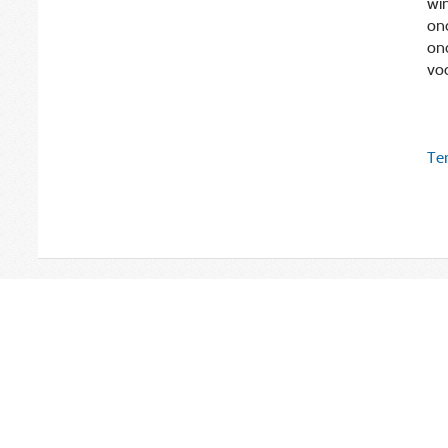
win
on
ond
voo
Ter