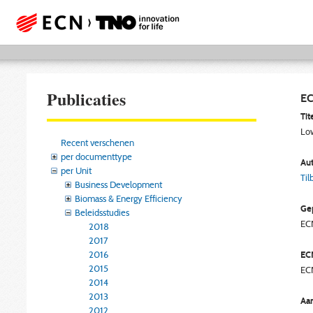
Publicaties
EC
Tite
Low
Recent verschenen
per documenttype
Aut
per Unit
Til
Business Development
Biomass & Energy Efficiency
Gep
Beleidsstudies
EC
2018
2017
2016
EC
2015
EC
2014
2013
Aan
2012