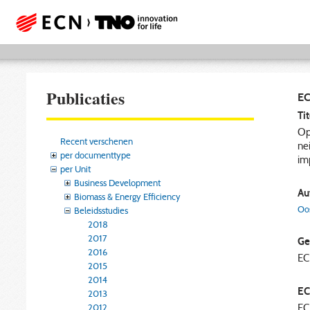
Publicaties
EC
Tit
Op
Recent verschenen
ne
per documenttype
im
per Unit
Business Development
Aut
Biomass & Energy Efficiency
Oos
Beleidsstudies
2018
2017
Ge
2016
E
2015
2014
EC
2013
2012
EC