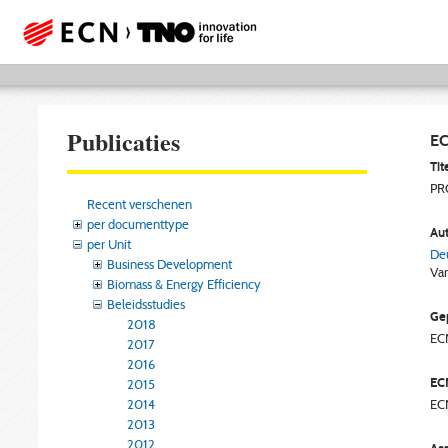
Publicaties
EC
Tite
PRO
Recent verschenen
per documenttype
Aut
per Unit
Deu
Business Development
Va
Biomass & Energy Efficiency
Beleidsstudies
Gep
2018
EC
2017
2016
EC
2015
2014
EC
2013
2012