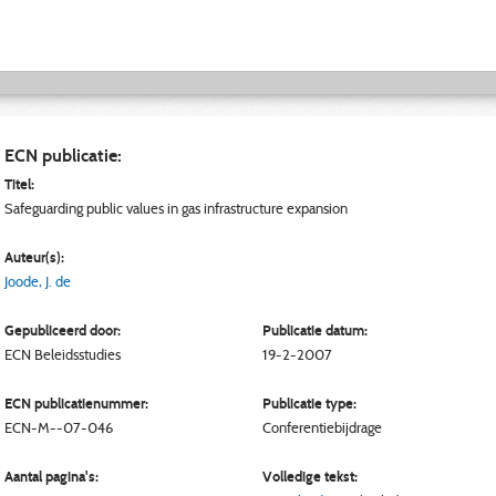
ECN publicatie:
Titel:
Safeguarding public values in gas infrastructure expansion
Auteur(s):
Joode, J. de
Gepubliceerd door:
Publicatie datum:
ECN
Beleidsstudies
19-2-2007
ECN publicatienummer:
Publicatie type:
ECN-M--07-046
Conferentiebijdrage
Aantal pagina's:
Volledige tekst: