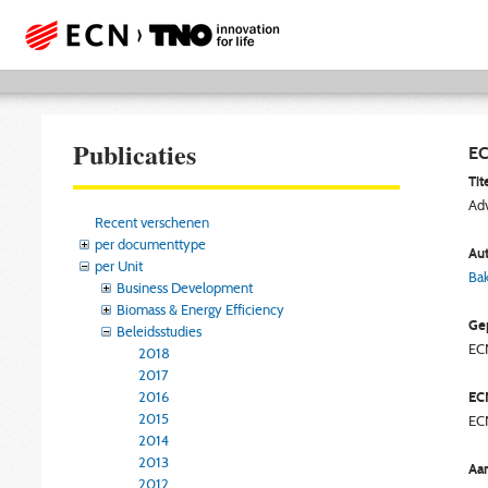
Publicaties
EC
Tite
Adv
Recent verschenen
per documenttype
Aut
per Unit
Bak
Business Development
Biomass & Energy Efficiency
Gep
Beleidsstudies
EC
2018
2017
2016
EC
2015
EC
2014
2013
Aan
2012