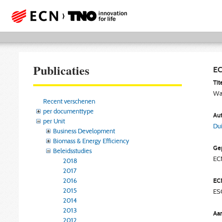
Publicaties
EC
Tite
War
Recent verschenen
per documenttype
Aut
per Unit
Dui
Business Development
Biomass & Energy Efficiency
Gep
Beleidsstudies
EC
2018
2017
2016
EC
2015
ES
2014
2013
Aan
2012