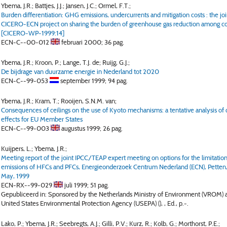
Ybema, J.R.; Battjes, J.J.; Jansen, J.C.; Ormel, F.T.;
Burden differentiation: GHG emissions, undercurrents and mitigation costs : the joi
CICERO-ECN project on sharing the burden of greenhouse gas reduction among co
[CICERO-WP-1999:14]
ECN-C--00-012
februari 2000;
36 pag.
Ybema, J.R.; Kroon, P.; Lange, T.J. de; Ruijg, G.J.;
De bijdrage van duurzame energie in Nederland tot 2020
ECN-C--99-053
september 1999;
94 pag.
Ybema, J.R.; Kram, T.; Rooijen, S.N.M. van;
Consequences of ceilings on the use of Kyoto mechanisms: a tentative analysis of 
effects for EU Member States
ECN-C--99-003
augustus 1999;
26 pag.
Kuijpers, L.; Ybema, J.R.;
Meeting report of the joint IPCC/TEAP expert meeting on options for the limitation
emissions of HFCs and PFCs, Energieonderzoek Centrum Nederland (ECN), Petten
May, 1999
ECN-RX--99-029
juli 1999;
51 pag.
Gepubliceerd in: Sponsored by the Netherlands Ministry of Environment (VROM) 
United States Environmental Protection Agency (USEPA) (), , Ed., p.-.
Lako, P.; Ybema, J.R.; Seebregts, A.J.; Gilli, P.V.; Kurz, R.; Kolb, G.; Morthorst, P.E.;