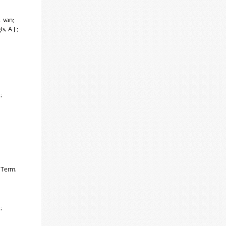
. van;
, A.J.;
;
 Term,
;