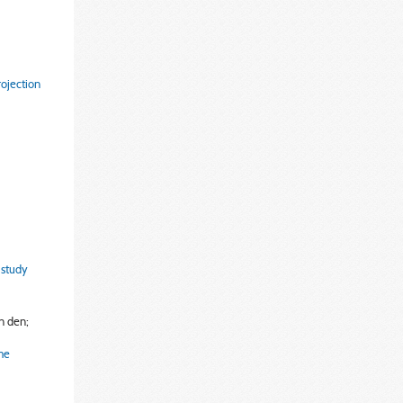
rojection
 study
an den;
me