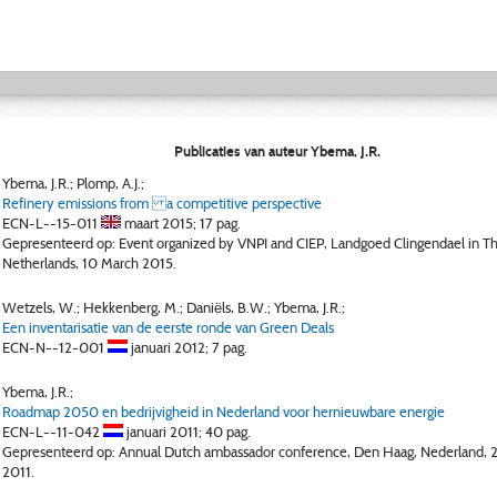
Publicaties van auteur Ybema, J.R.
Ybema, J.R.; Plomp, A.J.;
Refinery emissions from a competitive perspective
ECN-L--15-011
maart 2015;
17 pag.
Gepresenteerd op: Event organized by VNPI and CIEP, Landgoed Clingendael in T
Netherlands, 10 March 2015.
Wetzels, W.; Hekkenberg, M.; Daniëls, B.W.; Ybema, J.R.;
Een inventarisatie van de eerste ronde van Green Deals
ECN-N--12-001
januari 2012;
7 pag.
Ybema, J.R.;
Roadmap 2050 en bedrijvigheid in Nederland voor hernieuwbare energie
ECN-L--11-042
januari 2011;
40 pag.
Gepresenteerd op: Annual Dutch ambassador conference, Den Haag, Nederland, 2
2011.