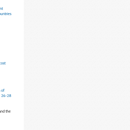
nt
untries
cost
 of
, 26-28
and the