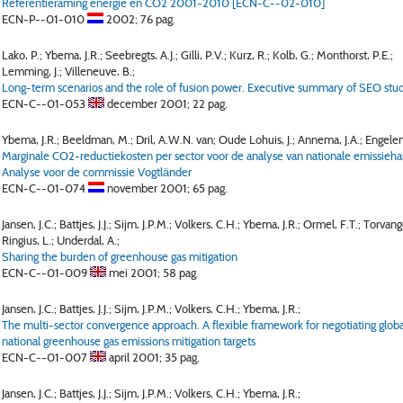
Referentieraming energie en CO2 2001-2010 [ECN-C--02-010]
ECN-P--01-010
2002;
76 pag.
Lako, P.; Ybema, J.R.; Seebregts, A.J.; Gilli, P.V.; Kurz, R.; Kolb, G.; Monthorst, P.E.;
Lemming, J.; Villeneuve, B.;
Long-term scenarios and the role of fusion power. Executive summary of SEO stu
ECN-C--01-053
december 2001;
22 pag.
Ybema, J.R.; Beeldman, M.; Dril, A.W.N. van; Oude Lohuis, J.; Annema, J.A.; Engelen
Marginale CO2-reductiekosten per sector voor de analyse van nationale emissieha
Analyse voor de commissie Vogtländer
ECN-C--01-074
november 2001;
65 pag.
Jansen, J.C.; Battjes, J.J.; Sijm, J.P.M.; Volkers, C.H.; Ybema, J.R.; Ormel, F.T.; Torvang
Ringius, L.; Underdal, A.;
Sharing the burden of greenhouse gas mitigation
ECN-C--01-009
mei 2001;
58 pag.
Jansen, J.C.; Battjes, J.J.; Sijm, J.P.M.; Volkers, C.H.; Ybema, J.R.;
The multi-sector convergence approach. A flexible framework for negotiating global
national greenhouse gas emissions mitigation targets
ECN-C--01-007
april 2001;
35 pag.
Jansen, J.C.; Battjes, J.J.; Sijm, J.P.M.; Volkers, C.H.; Ybema, J.R.;