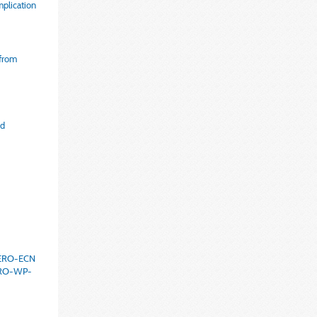
mplication
 from
ed
CICERO-ECN
CERO-WP-