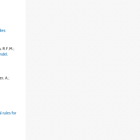
dies
, R.F.M.;
ndel.
er, A.;
 rules for