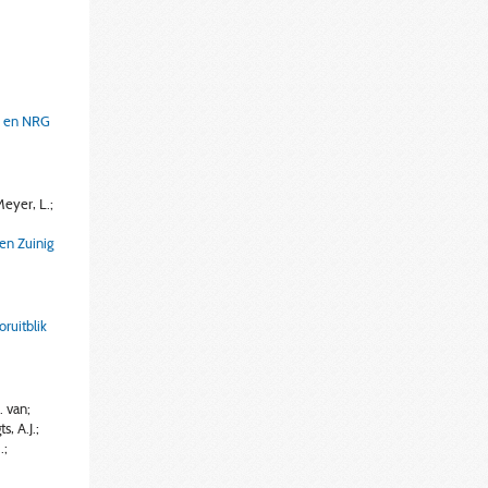
N en NRG
Meyer, L.;
en Zuinig
ruitblik
. van;
, A.J.;
.;