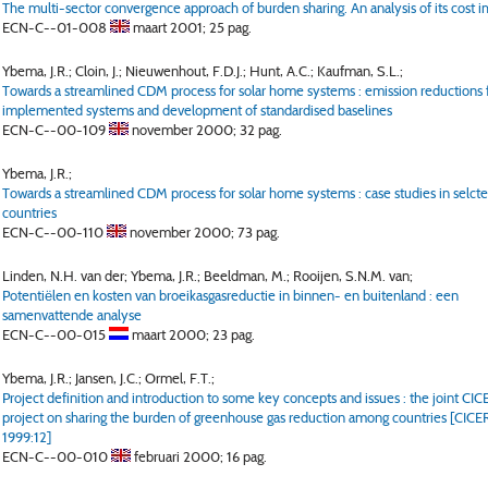
The multi-sector convergence approach of burden sharing. An analysis of its cost i
ECN-C--01-008
maart 2001;
25 pag.
Ybema, J.R.; Cloin, J.; Nieuwenhout, F.D.J.; Hunt, A.C.; Kaufman, S.L.;
Towards a streamlined CDM process for solar home systems : emission reductions
implemented systems and development of standardised baselines
ECN-C--00-109
november 2000;
32 pag.
Ybema, J.R.;
Towards a streamlined CDM process for solar home systems : case studies in selct
countries
ECN-C--00-110
november 2000;
73 pag.
Linden, N.H. van der; Ybema, J.R.; Beeldman, M.; Rooijen, S.N.M. van;
Potentiëlen en kosten van broeikasgasreductie in binnen- en buitenland : een
samenvattende analyse
ECN-C--00-015
maart 2000;
23 pag.
Ybema, J.R.; Jansen, J.C.; Ormel, F.T.;
Project definition and introduction to some key concepts and issues : the joint 
project on sharing the burden of greenhouse gas reduction among countries [CI
1999:12]
ECN-C--00-010
februari 2000;
16 pag.