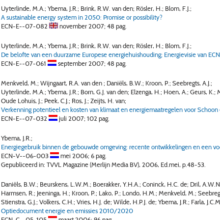
Uyterlinde, M.A.; Ybema, J.R.; Brink, R.W. van den; Rösler, H.; Blom, F.J.;
A sustainable energy system in 2050: Promise or possibility?
ECN-E--07-082
november 2007;
48 pag.
Uyterlinde, M.A.; Ybema, J.R.; Brink, R.W. van den; Rösler, H.; Blom, F.J.;
De belofte van een duurzame Europese energiehuishouding; Energievisie van EC
ECN-E--07-061
september 2007;
48 pag.
Menkveld, M.; Wijngaart, R.A. van den ; Daniëls, B.W.; Kroon, P.; Seebregts, A.J.;
Uyterlinde, M.A.; Ybema, J.R.; Born, G.J. van den; Elzenga, H.; Hoen, A.; Geurs, K.; 
Oude Lohuis, J.; Peek, C.J.; Ros, J.; Zeijts, H. van;
Verkenning potentieel en kosten van klimaat en energiemaatregelen voor Schoon 
ECN-E--07-032
juli 2007;
102 pag.
Ybema, J.R.;
Energiegebruik binnen de gebouwde omgeving: recente ontwikkelingen en een voo
ECN-V--06-003
mei 2006;
6 pag.
Gepubliceerd in: TVVL Magazine (Merlijn Media BV), 2006, Ed.mei, p.48-53.
Daniëls, B.W.; Beurskens, L.W.M.; Boerakker, Y.H.A.; Coninck, H.C. de; Dril, A.W.N
Harmsen, R.; Jeeninga, H.; Kroon, P.; Lako, P.; Londo, H.M.; Menkveld, M.; Seebregts
Stienstra, G.J.; Volkers, C.H.; Vries, H.J. de; Wilde, H.P.J. de; Ybema, J.R.; Farla, J.C.M
Optiedocument energie en emissies 2010/2020
ECN-C--05-105
maart 2006;
96 pag.