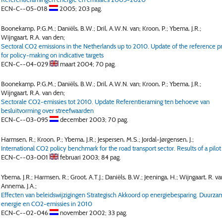
ECN-C--05-018
2005;
203 pag.
Boonekamp, P.G.M.; Daniëls, B.W.; Dril, A.W.N. van; Kroon, P.; Ybema, J.R.;
Wijngaart, R.A. van den;
Sectoral CO2 emissions in the Netherlands up to 2010. Update of the reference p
for policy-making on indicative targets
ECN-C--04-029
maart 2004;
70 pag.
Boonekamp, P.G.M.; Daniëls, B.W.; Dril, A.W.N. van; Kroon, P.; Ybema, J.R.;
Wijngaart, R.A. van den;
Sectorale CO2-emissies tot 2010. Update Referentieraming ten behoeve van
besluitvorming over streefwaarden
ECN-C--03-095
december 2003;
70 pag.
Harmsen, R.; Kroon, P.; Ybema, J.R.; Jespersen, M.S.; Jordal-Jørgensen, J.;
International CO2 policy benchmark for the road transport sector. Results of a pilot
ECN-C--03-001
februari 2003;
84 pag.
Ybema, J.R.; Harmsen, R.; Groot, A.T.J.; Daniëls, B.W.; Jeeninga, H.; Wijngaart, R. v
Annema, J.A.;
Effecten van beleidswijzigingen Strategisch Akkoord op energiebesparing. Duurza
energie en CO2-emissies in 2010
ECN-C--02-046
november 2002;
33 pag.