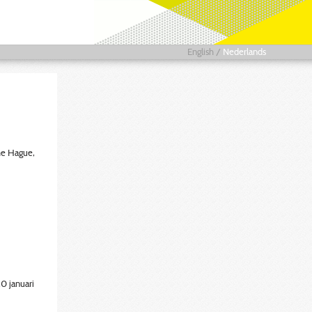
English
/
Nederlands
he Hague,
0 januari