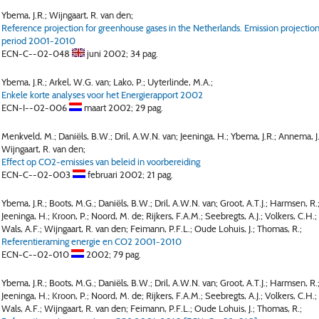
Ybema, J.R.; Wijngaart, R. van den;
Reference projection for greenhouse gases in the Netherlands. Emission projection
period 2001-2010
ECN-C--02-048
juni 2002;
34 pag.
Ybema, J.R.; Arkel, W.G. van; Lako, P.; Uyterlinde, M.A.;
Enkele korte analyses voor het Energierapport 2002
ECN-I--02-006
maart 2002;
29 pag.
Menkveld, M.; Daniëls, B.W.; Dril, A.W.N. van; Jeeninga, H.; Ybema, J.R.; Annema, J.
Wijngaart, R. van den;
Effect op CO2-emissies van beleid in voorbereiding
ECN-C--02-003
februari 2002;
21 pag.
Ybema, J.R.; Boots, M.G.; Daniëls, B.W.; Dril, A.W.N. van; Groot, A.T.J.; Harmsen, R.
Jeeninga, H.; Kroon, P.; Noord, M. de; Rijkers, F.A.M.; Seebregts, A.J.; Volkers, C.H.;
Wals, A.F.; Wijngaart, R. van den; Feimann, P.F.L.; Oude Lohuis, J.; Thomas, R.;
Referentieraming energie en CO2 2001-2010
ECN-C--02-010
2002;
79 pag.
Ybema, J.R.; Boots, M.G.; Daniëls, B.W.; Dril, A.W.N. van; Groot, A.T.J.; Harmsen, R.
Jeeninga, H.; Kroon, P.; Noord, M. de; Rijkers, F.A.M.; Seebregts, A.J.; Volkers, C.H.;
Wals, A.F.; Wijngaart, R. van den; Feimann, P.F.L.; Oude Lohuis, J.; Thomas, R.;