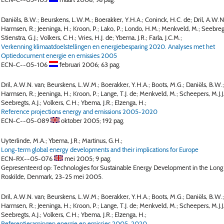
Daniëls, B.W.; Beurskens, L.W.M.; Boerakker, Y.H.A.; Coninck, H.C. de; Dril, A.W.N
Harmsen, R.; Jeeninga, H.; Kroon, P.; Lako, P.; Londo, H.M.; Menkveld, M.; Seebregts
Stienstra, G.J.; Volkers, C.H.; Vries, H.J. de; Ybema, J.R.; Farla, J.C.M.;
Verkenning klimaatdoelstellingen en energiebesparing 2020. Analyses met het
Optiedocument energie en emissies 2005
ECN-C--05-106
februari 2006;
63 pag.
Dril, A.W.N. van; Beurskens, L.W.M.; Boerakker, Y.H.A.; Boots, M.G.; Daniëls, B.W.;
Harmsen, R.; Jeeninga, H.; Kroon, P.; Lange, T.J. de; Menkveld, M.; Scheepers, M.J.J.
Seebregts, A.J.; Volkers, C.H.; Ybema, J.R.; Elzenga, H.;
Reference projections energy and emissions 2005-2020
ECN-C--05-089
oktober 2005;
192 pag.
Uyterlinde, M.A.; Ybema, J.R.; Martinus, G.H.;
Long-term global energy developments and their implications for Europe
ECN-RX--05-076
mei 2005;
9 pag.
Gepresenteerd op: Technologies for Sustainable Energy Development in the Long
Roskilde, Denmark, 23-25 mei 2005.
Dril, A.W.N. van; Beurskens, L.W.M.; Boerakker, Y.H.A.; Boots, M.G.; Daniëls, B.W.;
Harmsen, R.; Jeeninga, H.; Kroon, P.; Lange, T.J. de; Menkveld, M.; Scheepers, M.J.J.
Seebregts, A.J.; Volkers, C.H.; Ybema, J.R.; Elzenga, H.;
Referentieramingen energie en emissies 2005-2020