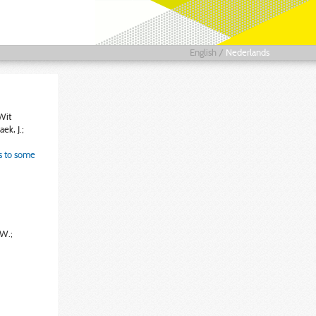
English
/
Nederlands
 Wit
ek, J.;
ls to some
 W.;