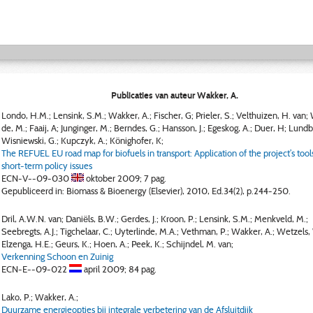
Publicaties van auteur Wakker, A.
Londo, H.M.; Lensink, S.M.; Wakker, A.; Fischer, G; Prieler, S.; Velthuizen, H. van;
de, M.; Faaij, A; Junginger, M.; Berndes, G.; Hansson, J.; Egeskog, A.; Duer, H; Lundba
Wisniewski, G.; Kupczyk, A.; Könighofer, K;
The REFUEL EU road map for biofuels in transport: Application of the project’s too
short-term policy issues
ECN-V--09-030
oktober 2009;
7 pag.
Gepubliceerd in: Biomass & Bioenergy (Elsevier), 2010, Ed.34(2), p.244-250.
Dril, A.W.N. van; Daniëls, B.W.; Gerdes, J.; Kroon, P.; Lensink, S.M.; Menkveld, M.;
Seebregts, A.J.; Tigchelaar, C.; Uyterlinde, M.A.; Vethman, P.; Wakker, A.; Wetzels,
Elzenga, H.E.; Geurs, K.; Hoen, A.; Peek, K.; Schijndel, M. van;
Verkenning Schoon en Zuinig
ECN-E--09-022
april 2009;
84 pag.
Lako, P.; Wakker, A.;
Duurzame energieopties bij integrale verbetering van de Afsluitdijk