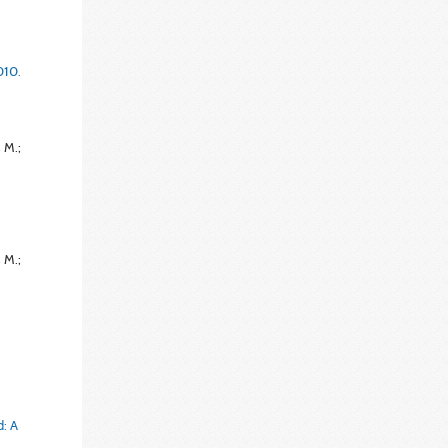
010.
, M.;
, M.;
d: A