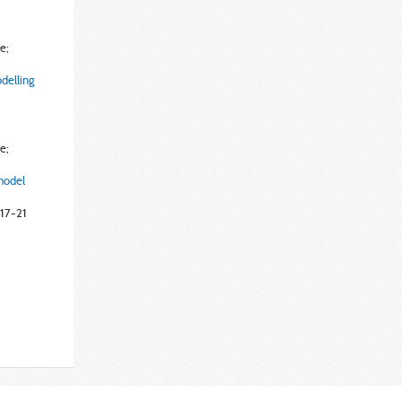
e;
delling
e;
model
 17-21