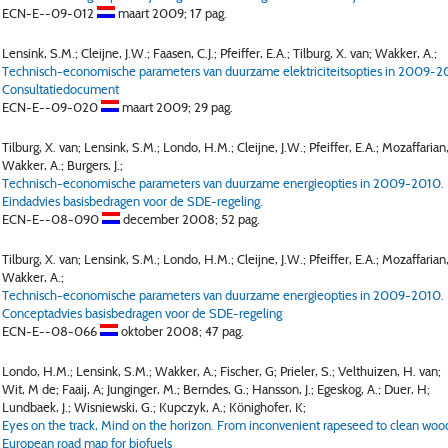
ECN-E--09-012
maart 2009;
17 pag.
Lensink, S.M.; Cleijne, J.W.; Faasen, C.J.; Pfeiffer, E.A.; Tilburg, X. van; Wakker, A.;
Technisch-economische parameters van duurzame elektriciteitsopties in 2009-2
Consultatiedocument
ECN-E--09-020
maart 2009;
29 pag.
Tilburg, X. van; Lensink, S.M.; Londo, H.M.; Cleijne, J.W.; Pfeiffer, E.A.; Mozaffarian
Wakker, A.; Burgers, J.;
Technisch-economische parameters van duurzame energieopties in 2009-2010.
Eindadvies basisbedragen voor de SDE-regeling.
ECN-E--08-090
december 2008;
52 pag.
Tilburg, X. van; Lensink, S.M.; Londo, H.M.; Cleijne, J.W.; Pfeiffer, E.A.; Mozaffarian
Wakker, A.;
Technisch-economische parameters van duurzame energieopties in 2009-2010.
Conceptadvies basisbedragen voor de SDE-regeling
ECN-E--08-066
oktober 2008;
47 pag.
Londo, H.M.; Lensink, S.M.; Wakker, A.; Fischer, G; Prieler, S.; Velthuizen, H. van;
Wit, M de; Faaij, A; Junginger, M.; Berndes, G.; Hansson, J.; Egeskog, A.; Duer, H;
Lundbaek, J.; Wisniewski, G.; Kupczyk, A.; Könighofer, K;
Eyes on the track, Mind on the horizon. From inconvenient rapeseed to clean woo
European road map for biofuels