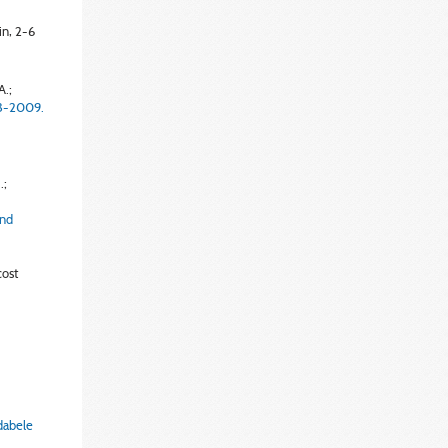
in, 2-6
A.;
08-2009.
.;
and
cost
ndabele