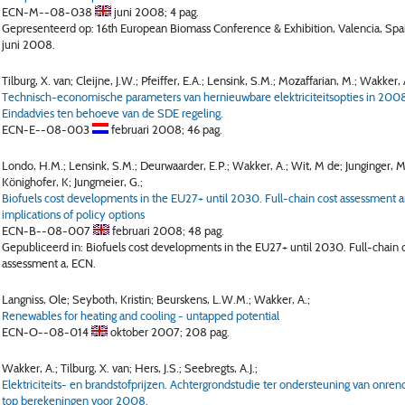
ECN-M--08-038
juni 2008;
4 pag.
Gepresenteerd op: 16th European Biomass Conference & Exhibition, Valencia, Spa
juni 2008.
Tilburg, X. van; Cleijne, J.W.; Pfeiffer, E.A.; Lensink, S.M.; Mozaffarian, M.; Wakker, 
Technisch-economische parameters van hernieuwbare elektriciteitsopties in 20
Eindadvies ten behoeve van de SDE regeling.
ECN-E--08-003
februari 2008;
46 pag.
Londo, H.M.; Lensink, S.M.; Deurwaarder, E.P.; Wakker, A.; Wit, M de; Junginger, M
Könighofer, K; Jungmeier, G.;
Biofuels cost developments in the EU27+ until 2030. Full-chain cost assessment 
implications of policy options
ECN-B--08-007
februari 2008;
48 pag.
Gepubliceerd in: Biofuels cost developments in the EU27+ until 2030. Full-chain 
assessment a, ECN.
Langniss, Ole; Seyboth, Kristin; Beurskens, L.W.M.; Wakker, A.;
Renewables for heating and cooling - untapped potential
ECN-O--08-014
oktober 2007;
208 pag.
Wakker, A.; Tilburg, X. van; Hers, J.S.; Seebregts, A.J.;
Elektriciteits- en brandstofprijzen. Achtergrondstudie ter ondersteuning van onre
top berekeningen voor 2008.