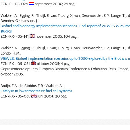
ECN-E--06-024
september 2006;
24 pag.
Wakker, A.; Egging, R.; Thuijl, E. van; Tilburg, X. van; Deurwaarder, E.P.; Lange, T.J. d
Berndes, G.; Hansson, J.;
Biofuel and bioenergy implementation scenarios. Final report of VIEWLS WP5, mo
studies
ECN-RX--05-141
november 2005;
104 pag.
Wakker, A.; Egging, R.; Thuijl, E. van; Tilburg, X. van; Deurwaarder, E.P.; Lange, T.J. d
Londo, H.M.;
VIEWLS: Biofuel implementation scenarios up to 2030 explored by the Biotrans 
ECN-RX--05-031
oktober 2005;
4 pag.
Gepresenteerd op: 14th European Biomass Conference & Exhibition, Paris, France,
oktober 2005.
Bruijn, F.A. de; Stobbe, E.R.; Wakker, A.;
Catalysis in low temperature fuel cell systems
ECN-RX--05-069
juni 2004;
20 pag.