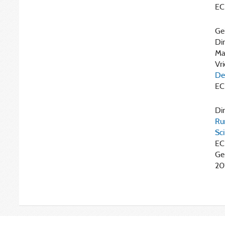
EC
Geh
Din
Mas
Vri
De
EC
Din
Ru
Sci
EC
Ge
20