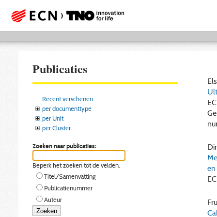
Publicaties
Els
Ult
Recent verschenen
EC
per documenttype
Gep
per Unit
nu
per Cluster
Zoeken naar publicaties:
Din
Me
Beperk het zoeken tot de velden:
en 
Titel/Samenvatting
EC
Publicatienummer
Auteur
Fru
Ca