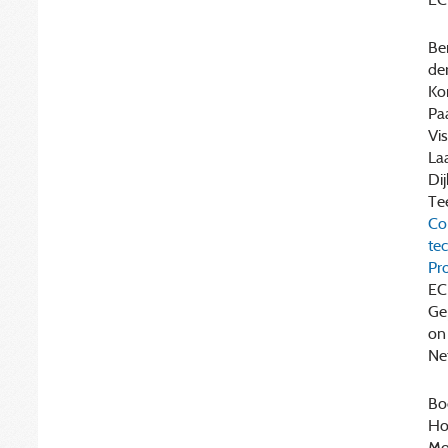
Ber
der
Kor
Paa
Vis
Laa
Dij
Tee
Co
te
Pro
EC
Ge
on
Ne
Boe
Hof
Moz