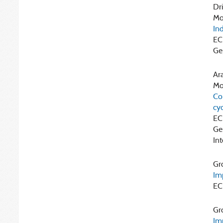
Dri
Mou
Ind
EC
Ge
Ara
Mou
Com
cyc
EC
Ge
Int
Gro
Im
EC
Gro
Im