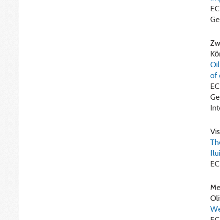
EC
Ge
Zwa
Kö
Oil
of
EC
Ge
In
Vis
Th
fl
EC
Mei
Oli
We
EC