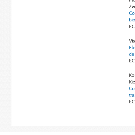
Zw
Co
bi
EC
Vis
El
de
EC
Kor
Kie
Com
tr
EC