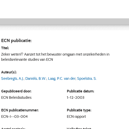
ECN publicatie:
Titel:
Zeker weten!? Aanzet tot het bewuster omgaan met onzekerheden in
beleidsrelevante studies van ECN
Auteur(s):
Seebregts, A.J.
;
Daniëls, B.W.
;
Laag, P.C. van der
;
Spoelstra, S.
Gepubliceerd door:
Publicatie datum:
ECN
Beleidsstudies
1-12-2003
ECN publicatienummer:
Publicatie type:
ECN-I--03-004
ECN rapport