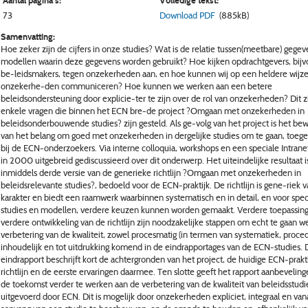
Aantal pagina's:
Volledige tekst:
73
Download PDF
(885kB)
Samenvatting:
Hoe zeker zijn de cijfers in onze studies? Wat is de relatie tussen(meetbare) gege
modellen waarin deze gegevens worden gebruikt? Hoe kijken opdrachtgevers, bij
be-leidsmakers, tegen onzekerheden aan, en hoe kunnen wij op een heldere wijze
onzekerhe-den communiceren? Hoe kunnen we werken aan een betere
beleidsondersteuning door explicie-ter te zijn over de rol van onzekerheden? Dit zi
enkele vragen die binnen het ECN bre-de project ?Omgaan met onzekerheden in
beleidsonderbouwende studies? zijn gesteld. Als ge-volg van het project is het bew
van het belang om goed met onzekerheden in dergelijke studies om te gaan, toe
bij de ECN-onderzoekers. Via interne colloquia, workshops en een speciale Intranets
in 2000 uitgebreid gediscussieerd over dit onderwerp. Het uiteindelijke resultaat i
inmiddels derde versie van de generieke richtlijn ?Omgaan met onzekerheden in
beleidsrelevante studies?, bedoeld voor de ECN-praktijk. De richtlijn is gene-riek 
karakter en biedt een raamwerk waarbinnen systematisch en in detail, en voor spec
studies en modellen, verdere keuzen kunnen worden gemaakt. Verdere toepassin
verdere ontwikkeling van de richtlijn zijn noodzakelijke stappen om echt te gaan w
verbetering van de kwaliteit, zowel procesmatig (in termen van systematiek, proced
inhoudelijk en tot uitdrukking komend in de eindrapportages van de ECN-studies. D
eindrapport beschrijft kort de achtergronden van het project, de huidige ECN-prakti
richtlijn en de eerste ervaringen daarmee. Ten slotte geeft het rapport aanbevelin
de toekomst verder te werken aan de verbetering van de kwaliteit van beleidsstudi
uitgevoerd door ECN. Dit is mogelijk door onzekerheden expliciet, integraal en van