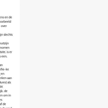
vens en de
voorbeeld
 over
jn slechts
ustzijn
genomen
ite, is er
s een,
van
ifie-ke
g en
erken aan
ures) als
it
jk, de
gen om in
es
af de