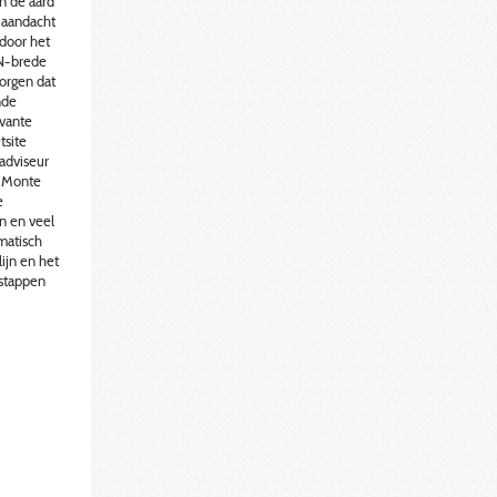
n de aard
l aandacht
door het
CN-brede
zorgen dat
nde
evante
tsite
adviseur
p Monte
e
n en veel
matisch
ijn en het
 stappen