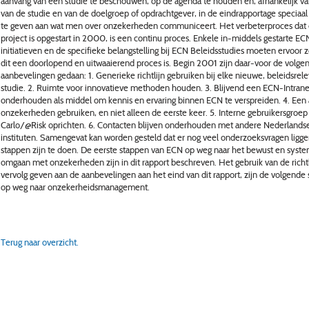
aanvang van een studie te beschouwen, op de agenda te houden en, afhankelijk va
van de studie en van de doelgroep of opdrachtgever, in de eindrapportage speciaa
te geven aan wat men over onzekerheden communiceert. Het verbeterproces dat 
project is opgestart in 2000, is een continu proces. Enkele in-middels gestarte E
initiatieven en de specifieke belangstelling bij ECN Beleidsstudies moeten ervoor 
dit een doorlopend en uitwaaierend proces is. Begin 2001 zijn daar-voor de volge
aanbevelingen gedaan: 1. Generieke richtlijn gebruiken bij elke nieuwe, beleidsrel
studie. 2. Ruimte voor innovatieve methoden houden. 3. Blijvend een ECN-Intrane
onderhouden als middel om kennis en ervaring binnen ECN te verspreiden. 4. Een 
onzekerheden gebruiken, en niet alleen de eerste keer. 5. Interne gebruikersgroe
Carlo/@Risk oprichten. 6. Contacten blijven onderhouden met andere Nederlands
instituten. Samengevat kan worden gesteld dat er nog veel onderzoeksvragen ligge
stappen zijn te doen. De eerste stappen van ECN op weg naar het bewust en syste
omgaan met onzekerheden zijn in dit rapport beschreven. Het gebruik van de richtl
vervolg geven aan de aanbevelingen aan het eind van dit rapport, zijn de volgende
op weg naar onzekerheidsmanagement.
Terug naar overzicht.