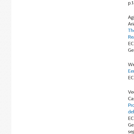
p.
Agi
Ari
Th
Re
EC
Gep
We
Ee
EC
Vee
Cas
Pr
de
EC
Ge
se