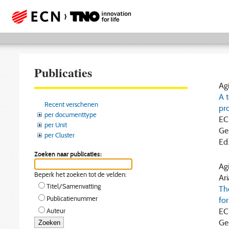
Publicaties
Agi
A 
Recent verschenen
pr
per documenttype
EC
per Unit
Ge
per Cluster
Ed
Zoeken naar publicaties:
Agi
Beperk het zoeken tot de velden:
Ari
Titel/Samenvatting
Th
Publicatienummer
fo
EC
Auteur
Gep