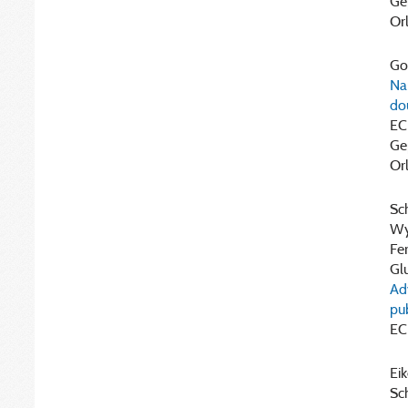
Ge
Or
Gor
Nar
do
EC
Ge
Or
Sch
Wye
Fer
Glu
Ad
pu
EC
Eik
Sch