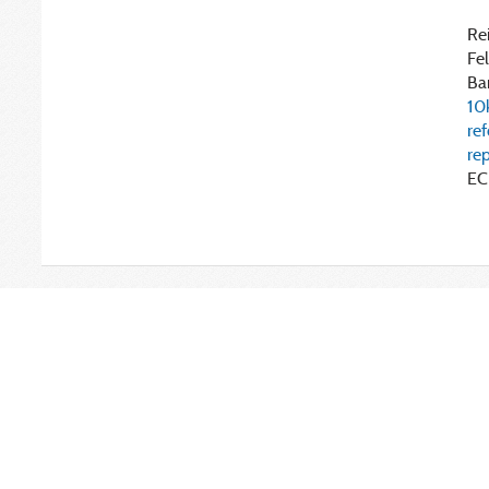
Rei
Fel
Bar
10
re
re
EC