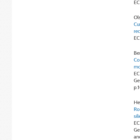
EC
Ols
Cur
rec
EC
Ben
Co
mo
EC
Gep
p.
Hei
Rol
sil
EC
Ge
an