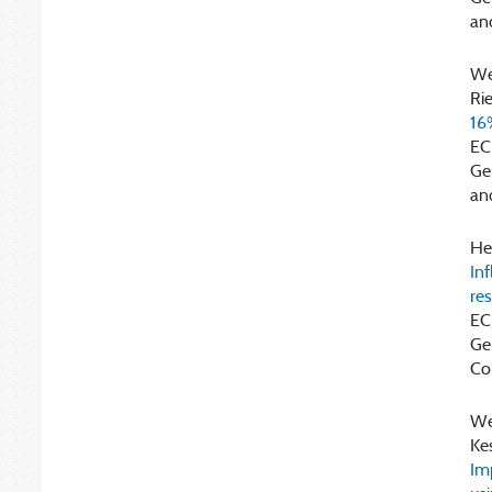
and
Wee
Rie
16%
EC
Ge
and
Hei
Inf
re
EC
Ge
Co
Wee
Ke
Im