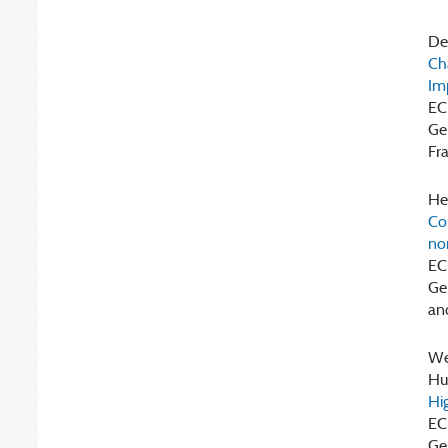
Ded
Ch
Im
EC
Ge
Fr
Hei
Co
no
EC
Ge
and
Wee
Hus
Hig
EC
Ge