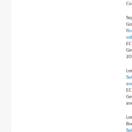
Co
Sop
Gor
Rol
su
EC
Ge
20
Len
Sol
an
EC
Ge
an
Len
Bud
So