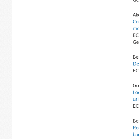
Ake
Cos
mo
EC
Gep
Ben
De
EC
Gor
Lo
us
EC
Ben
Re
ba