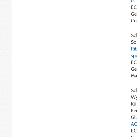
us
EC
Ge
Co
Sch
Son
Ri
sp
EC
Ge
Ma
Sch
Wye
Küh
Ker
Glu
ACE
EC