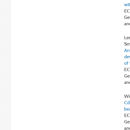
wi
EC
Ge
an
Len
Smi
An 
de
of
EC
Ge
an
Wie
Cd
be
EC
Ge
an