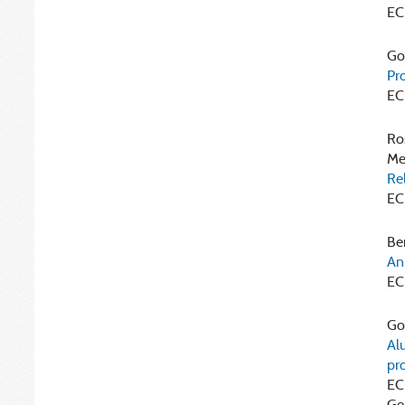
EC
Gor
Pr
EC
Ros
Mew
Rel
EC
Ben
An
EC
Gor
Al
pr
EC
Gep