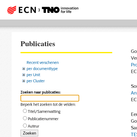
Publicaties
Gor
Ver
Recent verschenen
Pr
per documenttype
EC
per Unit
per Cluster
Som
Zoeken naar publicaties:
An
EC
Beperk het zoeken tot de velden:
Titel/Samenvatting
Eer
Publicatienummer
Gor
Auteur
San
TE