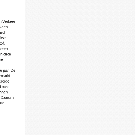
n Verkeer
n een
isch
jkse
of,
n een
n circa
ze
6 jaar. De
ermarkt
ereide
d naar
unnen
. Daarom
aar