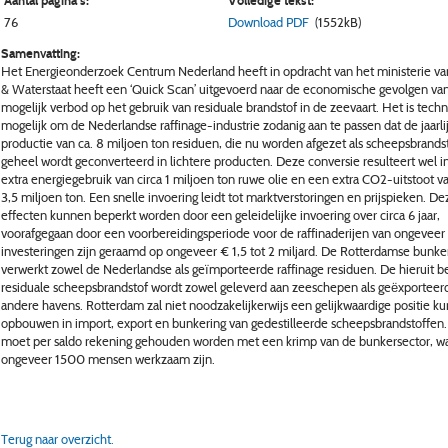
Aantal pagina's:
Volledige tekst:
76
Download PDF
(1552kB)
Samenvatting:
Het Energieonderzoek Centrum Nederland heeft in opdracht van het ministerie va
& Waterstaat heeft een ‘Quick Scan’ uitgevoerd naar de economische gevolgen va
mogelijk verbod op het gebruik van residuale brandstof in de zeevaart. Het is techn
mogelijk om de Nederlandse raffinage-industrie zodanig aan te passen dat de jaarli
productie van ca. 8 miljoen ton residuen, die nu worden afgezet als scheepsbrandst
geheel wordt geconverteerd in lichtere producten. Deze conversie resulteert wel i
extra energiegebruik van circa 1 miljoen ton ruwe olie en een extra CO2-uitstoot va
3,5 miljoen ton. Een snelle invoering leidt tot marktverstoringen en prijspieken. De
effecten kunnen beperkt worden door een geleidelijke invoering over circa 6 jaar,
voorafgegaan door een voorbereidingsperiode voor de raffinaderijen van ongeveer 
investeringen zijn geraamd op ongeveer € 1,5 tot 2 miljard. De Rotterdamse bunk
verwerkt zowel de Nederlandse als geïmporteerde raffinage residuen. De hieruit b
residuale scheepsbrandstof wordt zowel geleverd aan zeeschepen als geëxporteer
andere havens. Rotterdam zal niet noodzakelijkerwijs een gelijkwaardige positie k
opbouwen in import, export en bunkering van gedestilleerde scheepsbrandstoffen
moet per saldo rekening gehouden worden met een krimp van de bunkersector, w
ongeveer 1500 mensen werkzaam zijn.
Terug naar overzicht.