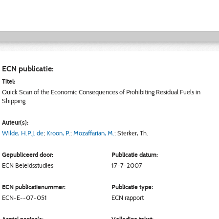
ECN publicatie:
Titel:
Quick Scan of the Economic Consequences of Prohibiting Residual Fuels in
Shipping
Auteur(s):
Wilde, H.P.J. de
;
Kroon, P.
;
Mozaffarian, M.
;
Sterker, Th.
Gepubliceerd door:
Publicatie datum:
ECN
Beleidsstudies
17-7-2007
ECN publicatienummer:
Publicatie type:
ECN-E--07-051
ECN rapport