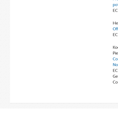
pot
EC
He
Off
EC
Koo
Pie
Co
No
EC
Ge
Co