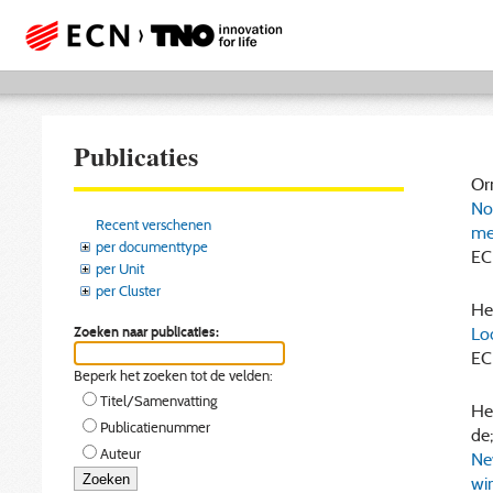
Publicaties
Orm
No
Recent verschenen
me
per documenttype
EC
per Unit
per Cluster
Her
Zoeken naar publicaties:
Lo
EC
Beperk het zoeken tot de velden:
Titel/Samenvatting
Her
Publicatienummer
de
Auteur
Ne
wi