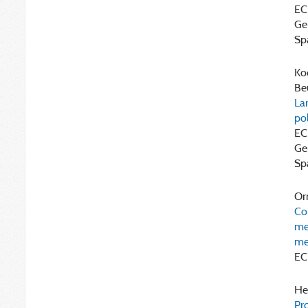
EC
Ge
Sp
Koo
Beu
La
po
EC
Ge
Sp
Orm
Co
me
me
EC
He
Pr