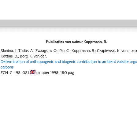
Publicaties van auteur Koppmann, R.
Slanina, J.; Tüdos, A.; Zwaagstra, O.; Pio, C.; Koppmann, R.; Czapiewski, K. von; Lars
Kotzias, D.; Borg, K. van der;
Determination of anthropogenic and biogenic contribution to ambient volatile orga
carbons
ECN-C--98-081
oktober 1998;
180 pag.