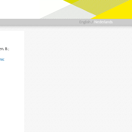
English
/
Nederlands
en, B.;
nic