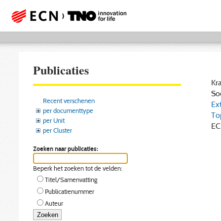
Publicaties
Kra
Soe
Recent verschenen
Ext
per documenttype
Top
per Unit
EC
per Cluster
Zoeken naar publicaties:
Beperk het zoeken tot de velden:
Titel/Samenvatting
Publicatienummer
Auteur