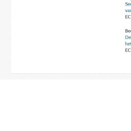
Se
va
EC
Bee
De
he
EC