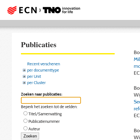
Publicaties
Boo
Mi
Recent verschenen
mo
per documenttype
EC
per Unit
per Cluster
Boo
Zoeken naar publicaties:
Wij
Se
Beperk het zoeken tot de velden:
ref
Titel/Samenvatting
EC
Publicatienummer
Auteur
Boo
Wij