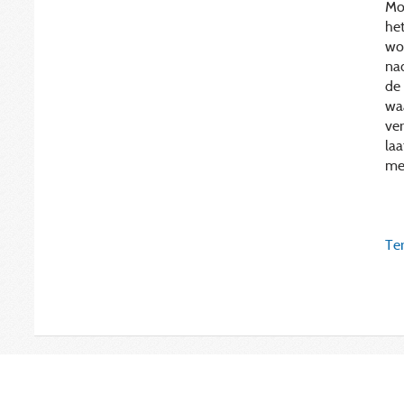
Mo
het
wor
nad
de 
waa
ver
la
met
Ter