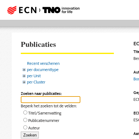
Publicaties
EC
Tite
Bes
Recent verschenen
per documenttype
Aut
per Unit
Bos
per Cluster
Gep
Zoeken naar publicaties:
EC
Beperk het zoeken tot de velden:
EC
Titel/Samenvatting
ES
Publicatienummer
Auteur
Aan