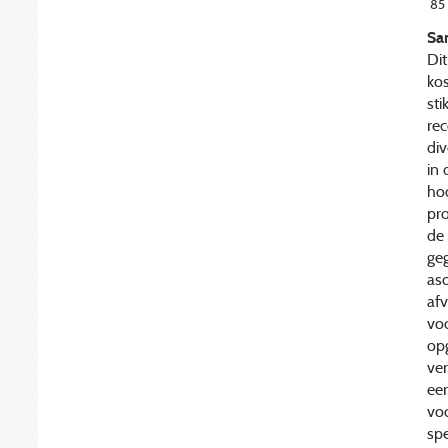
85
Sa
Dit
ko
sti
rec
di
in 
ho
pr
de 
geg
as
afv
voo
op
ver
ee
vo
spe