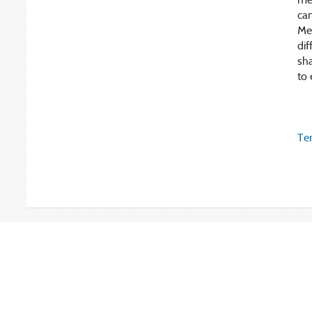
cam
Me
dif
sha
to 
Ter