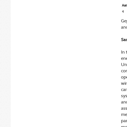
Aan
4
Ge
and
Sa
In 
en
Unf
com
ope
wir
car
sys
and
ass
me
par
me