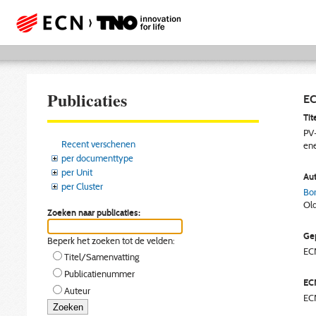
Publicaties
EC
Tite
PV-
Recent verschenen
ene
per documenttype
per Unit
Aut
per Cluster
Bor
Ol
Zoeken naar publicaties:
Gep
Beperk het zoeken tot de velden:
EC
Titel/Samenvatting
Publicatienummer
EC
Auteur
EC