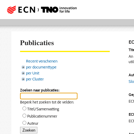
Publicaties
EC
Tite
An 
Recent verschenen
uti
per documenttype
per Unit
Aut
per Cluster
Slo
Zoeken naar publicaties:
Gep
EC
Beperk het zoeken tot de velden:
Titel/Samenvatting
EC
Publicatienummer
EC
Auteur