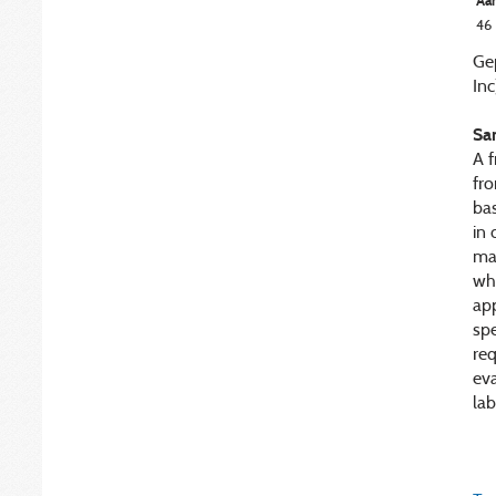
Aan
46
Gep
Inc
Sa
A f
fr
bas
in 
man
whi
app
spe
req
eva
lab