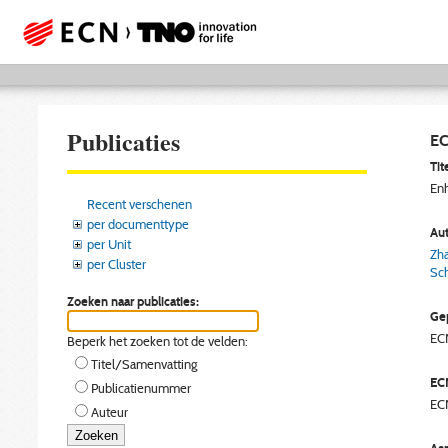
Publicaties
EC
Tite
Enh
Recent verschenen
per documenttype
Aut
per Unit
Zha
per Cluster
Sch
Zoeken naar publicaties:
Gep
EC
Beperk het zoeken tot de velden:
Titel/Samenvatting
EC
Publicatienummer
EC
Auteur