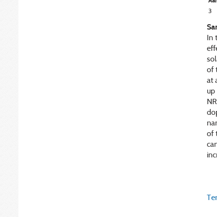
Aan
3
Sa
In 
eff
sol
of 
at
up 
NRs
dop
nan
of 
can
in
Ter