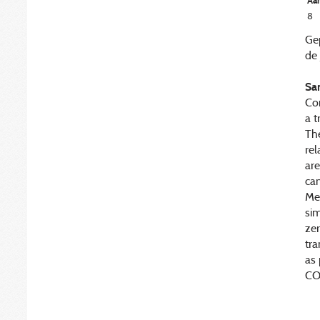
Aan
8
Ge
de 
Sa
Co
a t
The
rel
are
ca
Met
sim
ze
tra
as 
CO