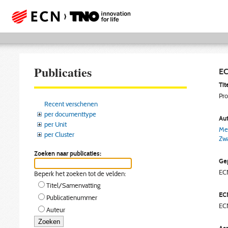
Publicaties
EC
Tite
Pro
Recent verschenen
per documenttype
Aut
per Unit
Mei
per Cluster
Zwa
Zoeken naar publicaties:
Gep
EC
Beperk het zoeken tot de velden:
Titel/Samenvatting
EC
Publicatienummer
EC
Auteur