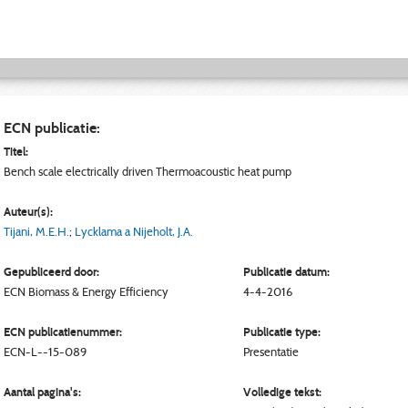
ECN publicatie:
Titel:
Bench scale electrically driven Thermoacoustic heat pump
Auteur(s):
Tijani, M.E.H.
;
Lycklama a Nijeholt, J.A.
Gepubliceerd door:
Publicatie datum:
ECN
Biomass & Energy Efficiency
4-4-2016
ECN publicatienummer:
Publicatie type:
ECN-L--15-089
Presentatie
Aantal pagina's:
Volledige tekst: