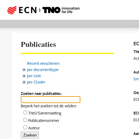
Publicaties
EC
Tite
Ac
Recent verschenen
per documenttype
Aut
per Unit
Sme
per Cluster
Gep
Zoeken naar publicaties:
EC
Beperk het zoeken tot de velden:
EC
Titel/Samenvatting
EC
Publicatienummer
Auteur
Aan