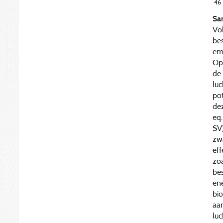
46
Sa
Vo
bes
emi
Opt
de 
luc
pot
de
eq
SV)
zw
ef
zoa
be
ene
bio
aan
luc