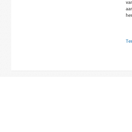
var
aan
he
Ter