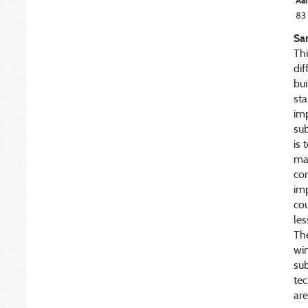
Aan
83
Sa
Thi
dif
bui
sta
imp
su
is
man
com
imp
cou
les
Th
win
sub
tec
are