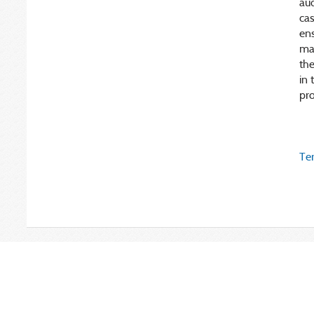
aud
cas
ens
man
the
in 
pro
Ter