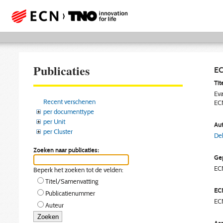
Publicaties
EC
Tite
Eva
Recent verschenen
ECN
per documenttype
per Unit
Aut
per Cluster
Dek
Zoeken naar publicaties:
Gep
EC
Beperk het zoeken tot de velden:
Titel/Samenvatting
EC
Publicatienummer
EC
Auteur