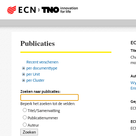
Publicaties
EC
Tite
Cha
Recent verschenen
mon
per documenttype
per Unit
Aut
per Cluster
Wye
Eri
Zoeken naar publicaties:
Gep
Beperk het zoeken tot de velden:
EC
Titel/Samenvatting
Publicatienummer
EC
Auteur
EC