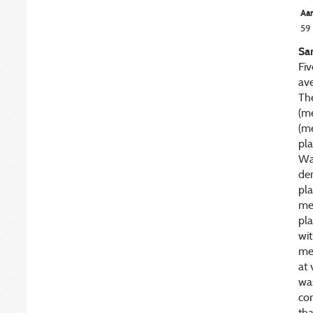
Aan
59
Sa
Fiv
av
The
(me
(me
pl
Wa
de
pla
met
pl
wi
me
at 
was
cor
tha