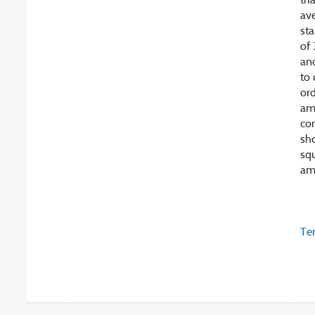
ave
sta
of
and
to 
ord
amm
con
sh
squ
amm
Ter