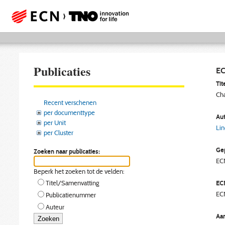
Publicaties
EC
Tite
Cha
Recent verschenen
per documenttype
Aut
per Unit
Lin
per Cluster
Gep
Zoeken naar publicaties:
EC
Beperk het zoeken tot de velden:
EC
Titel/Samenvatting
EC
Publicatienummer
Auteur
Aan