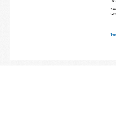
30
Sam
Gee
Ter