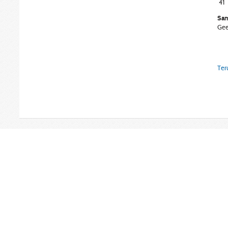
41
Sam
Gee
Ter