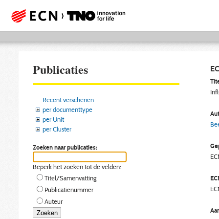
Publicaties
EC
Tite
Inf
Recent verschenen
per documenttype
Aut
per Unit
Bee
per Cluster
Gep
Zoeken naar publicaties:
EC
Beperk het zoeken tot de velden:
EC
Titel/Samenvatting
EC
Publicatienummer
Auteur
Aan