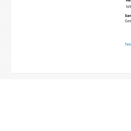
Aan
16
Sam
Gee
Ter