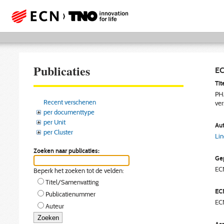
Publicaties
EC
Tite
PHA
Recent verschenen
ver
per documenttype
per Unit
Aut
per Cluster
Lin
Zoeken naar publicaties:
Gep
EC
Beperk het zoeken tot de velden:
Titel/Samenvatting
EC
Publicatienummer
EC
Auteur