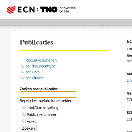
Publicaties
EC
Tite
Ber
Recent verschenen
bel
per documenttype
per Unit
Aut
per Cluster
Lin
Zoeken naar publicaties:
Gep
EC
Beperk het zoeken tot de velden:
Titel/Samenvatting
EC
Publicatienummer
EC
Auteur