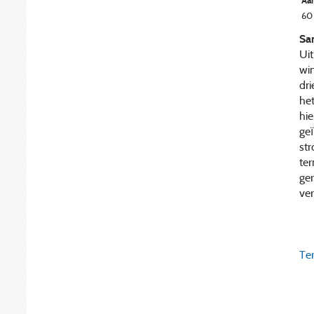
Aan
60
Sa
Uit
win
dr
he
hi
geï
st
ter
ge
ver
Ter