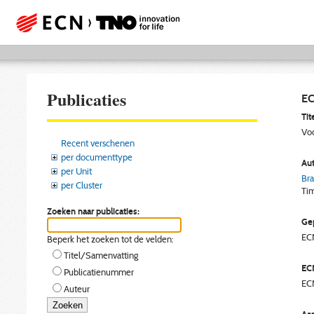
Publicaties
EC
Tite
Voo
Recent verschenen
per documenttype
Aut
per Unit
Bra
per Cluster
Ti
Zoeken naar publicaties:
Gep
EC
Beperk het zoeken tot de velden:
Titel/Samenvatting
EC
Publicatienummer
EC
Auteur