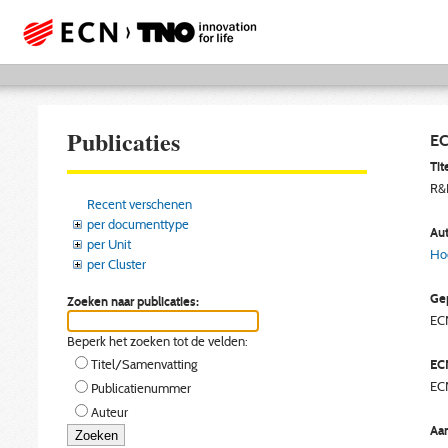
Publicaties
EC
Tite
R&D
Recent verschenen
per documenttype
Aut
per Unit
Hoo
per Cluster
Gep
Zoeken naar publicaties:
EC
Beperk het zoeken tot de velden:
EC
Titel/Samenvatting
EC
Publicatienummer
Auteur
Aan