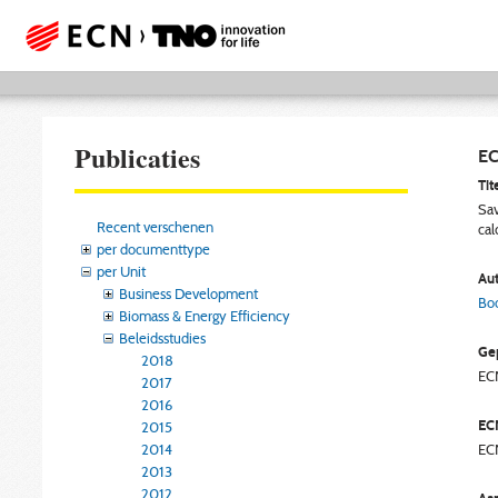
Publicaties
EC
Tite
Sav
Recent verschenen
cal
per documenttype
per Unit
Aut
Business Development
Bo
Biomass & Energy Efficiency
Beleidsstudies
Gep
2018
EC
2017
2016
EC
2015
2014
EC
2013
2012